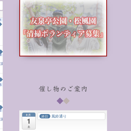
1
8
庭園の茶室で学ぶ子ども将棋教室
2:00 PM
5
催し物のご案内
2
8月
風鈴通り
終日
1
庭園の茶室で学ぶ子ども将棋教室
2:00 PM
土