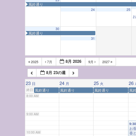
風鈴通り
3:00 AM
24
25
4:00 AM
30
風鈴通り
31
5:00 AM
6:00 AM
8月 2026
2025
7月
9月
2027
8月 23の週
7:00 AM
23
24
25
26
日
月
火
終日
風鈴通り
風鈴通り
風鈴通り
風
8:00 AM
9:00 AM
9:3
お
10:00 AM
香