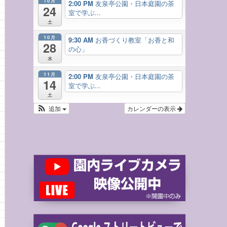
10月
2:00 PM
友泉亭公園・日本庭園の茶
24
室で学ぶ...
土
10月
9:30 AM
お香づくり教室「お香と和
28
の心」
水
11月
2:00 PM
友泉亭公園・日本庭園の茶
14
室で学ぶ...
土
追加
カレンダーの表示