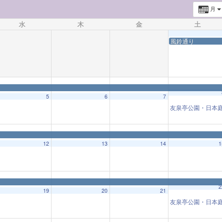
月
水
木
金
土
風鈴通り
5
6
7
友泉亭公園・日本
12
13
14
1
2
19
20
21
友泉亭公園・日本