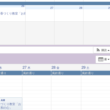
26
27
28
2
お香づくり教室「お香と和の心」
9:30 AM
購読
週
27
28
29
水
木
金
土
鈴通り
風鈴通り
風鈴通り
風鈴通り
0 AM
香づくり教室「お
と和の心」