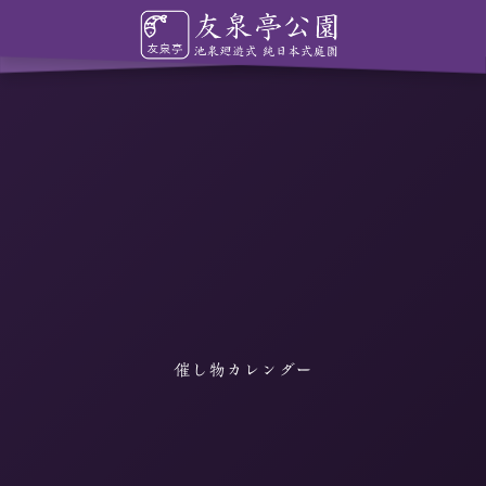
催し物カレンダー