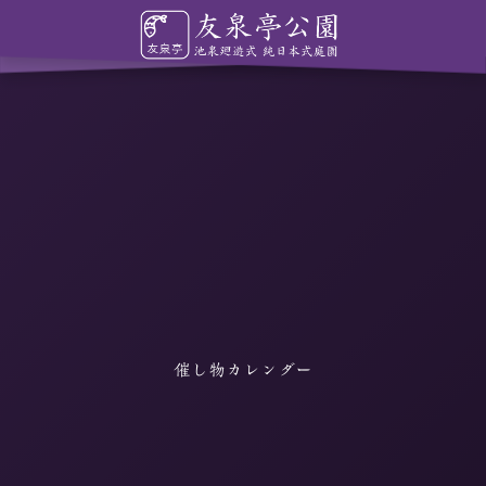
催し物カレンダー