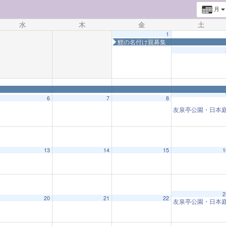
月
水
木
金
土
1
鯉の名付け親募集
6
7
8
友泉亭公園・日本
◤
◤
◤
の名付け親募集
鯉の名付け親募集
鯉の名付け親募集
鯉の名付け親募集
13
14
15
1
2
20
21
22
友泉亭公園・日本