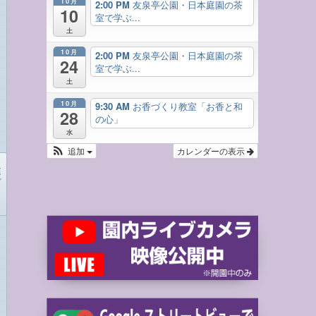
10月
2:00 PM
友泉亭公園・日本庭園の茶
10
室で学ぶ...
土
10月
2:00 PM
友泉亭公園・日本庭園の茶
24
室で学ぶ...
土
10月
9:30 AM
お香づくり教室「お香と和
28
の心」
水
追加
カレンダーの表示
庭
ど