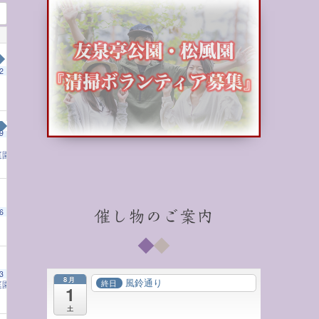
2
9
庭園の茶室で学ぶ子ども将棋教室
2:00 PM
6
催し物のご案内
3
8月
風鈴通り
終日
庭園の茶室で学ぶ子ども将棋教室
2:00 PM
1
土