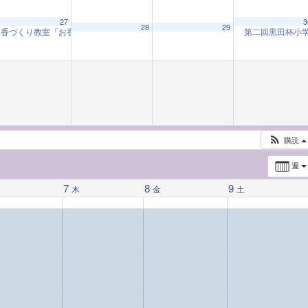
27
3
28
29
お香づくり教室「お香と和の心」
第二回黒田杯小
9:30 AM
購読
週
7
8
9
水
木
金
土