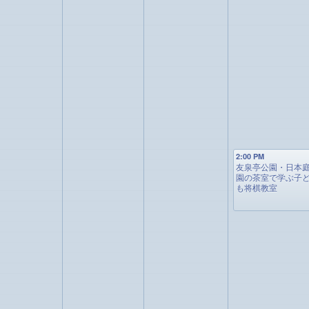
2:00 PM
友泉亭公園・日本
園の茶室で学ぶ子
も将棋教室