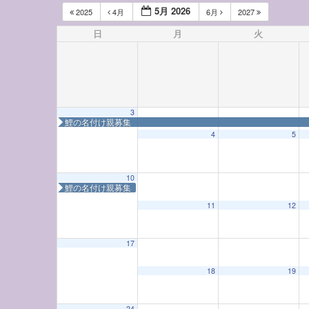
5月 2026
2025
4月
6月
2027
日
月
火
3
鯉の名付け親募集
4
5
10
鯉の名付け親募集
◤
◤
◤
◤
鯉の名付け親募集
12:00 AM
鯉の名付け親募集
鯉の名付け親募集
鯉
11
12
1:00 AM
17
18
19
2:00 AM
24