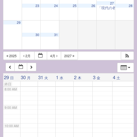
27
23
24
25
26
28
「現代の名工」による
4:00 AM
29
5:00 AM
30
31
6:00 AM
2025
2月
4月
2027
7:00 AM
29
30
31
1
2
3
4
日
月
火
水
木
金
土
終日
8:00 AM
9:00 AM
10:00 AM