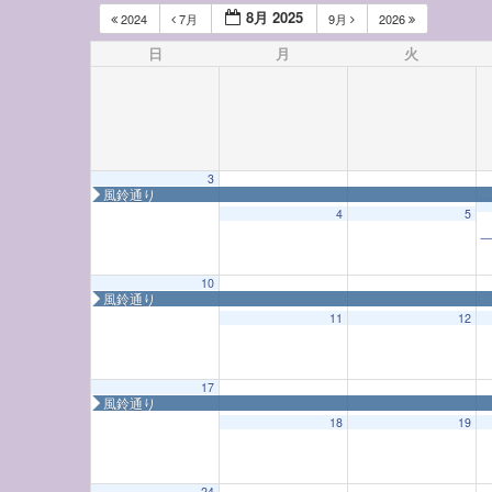
8月 2025
2024
7月
9月
2026
日
月
火
3
風鈴通り
4
5
一
10
風鈴通り
◤
◤
◤
◤
風鈴通り
12:00 AM
風鈴通り
風鈴通り
風
11
12
1:00 AM
17
風鈴通り
18
19
2:00 AM
24