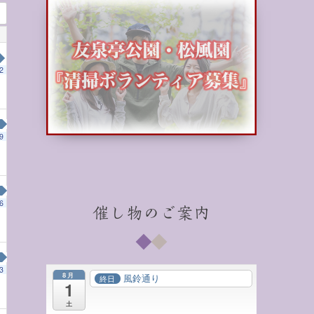
2
9
00 AM
6
催し物のご案内
3
8月
風鈴通り
終日
1
土