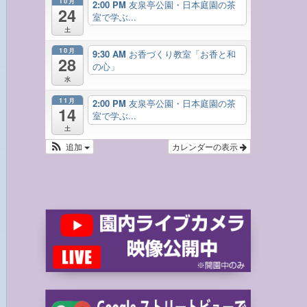
10月
2:00 PM
友泉亭公園・日本庭園の茶
24
室で学ぶ...
土
10月
9:30 AM
お香づくり教室「お香と和
28
の心」
水
11月
2:00 PM
友泉亭公園・日本庭園の茶
14
室で学ぶ...
土
追加
カレンダーの表示