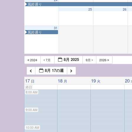
3:00 AM
風鈴通り
25
26
4:00 AM
31
風鈴通り
5:00 AM
6:00 AM
8月 2025
2024
7月
9月
2026
8月 17の週
7:00 AM
17
18
19
20
日
月
火
終日
8:00 AM
9:00 AM
10:00 AM