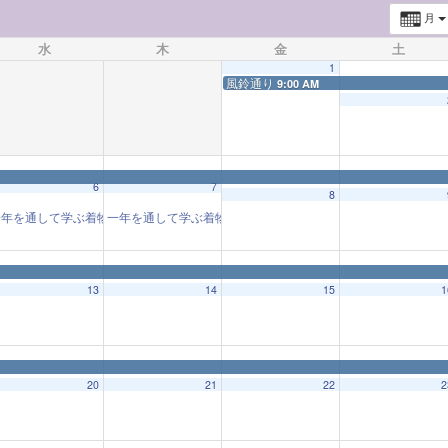
月
水
木
金
土
1
風鈴通り
9:00 AM
6
7
8
年を通して学ぶ着物教室「着物と和の心」(202502-12回)
一年を通して学ぶ着物教室「着物と和の心」(202502-12回)
10:00 AM
10:
◤
◤
◤
鈴通り
風鈴通り
風鈴通り
風鈴通り
13
14
15
1
20
21
22
2