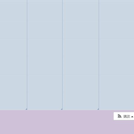
◢
◢
◢
購読