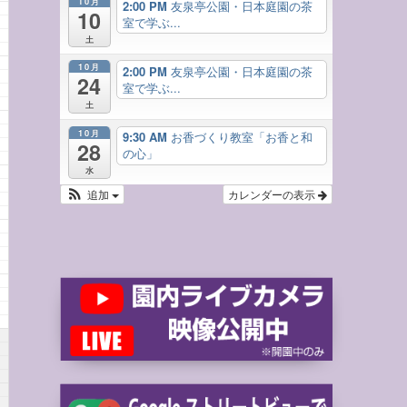
10月
2:00 PM
友泉亭公園・日本庭園の茶
10
室で学ぶ...
土
10月
2:00 PM
友泉亭公園・日本庭園の茶
24
室で学ぶ...
土
10月
9:30 AM
お香づくり教室「お香と和
28
の心」
水
追加
カレンダーの表示