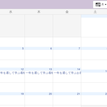
月
水
木
金
土
5
6
7
12
13
14
1
年を通して学ぶ着物教室「着物と和の心」(202502-12回)
一年を通して学ぶ着物教室「着物と和の心」(202502-12回)
一年を通して学ぶお香づくり教室「お香
10:00 AM
10:
19
20
21
2