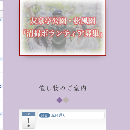
1
8
5
催し物のご案内
と和の心」
00 AM
1:00 PM
8月
2
風鈴通り
終日
1
土