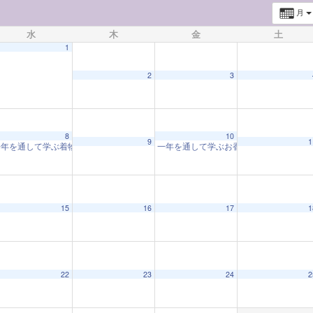
月
水
木
金
土
1
2
3
8
10
9
1
年を通して学ぶ着物教室「着物と和の心」(202402-12回)
一年を通して学ぶお香づくり教室「お香
10:00 AM
15
16
17
1
22
23
24
2