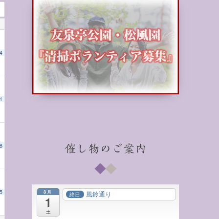
4
1
と和の心」
1:00 PM
8
催し物のご案内
8月
5
風鈴通り
終日
1
土