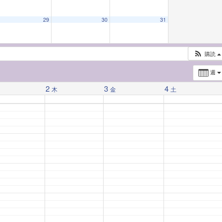
29
30
31
購読
週
2
3
4
水
木
金
土