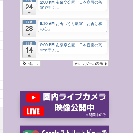
10月
2:00 PM
友泉亭公園・日本庭園の茶
24
室で学ぶ...
土
10月
9:30 AM
お香づくり教室「お香と和
28
の心」
水
11月
2:00 PM
友泉亭公園・日本庭園の茶
14
室で学ぶ...
土
追加
カレンダーの表示