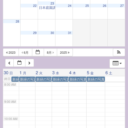
23
22
24
25
26
27
日本庭園講座「友泉亭公園」
1:00 PM
4:00 AM
28
29
30
31
5:00 AM
6:00 AM
2023
6月
8月
2025
7:00 AM
30
1
2
3
4
5
6
日
月
火
水
木
金
土
終日
新緑の写真展作品募集
新緑の写真展作品募集
新緑の写真展作品募集
新緑の写真展作品募集
新緑の写真展作品募集
新緑の写真展作品募集
8:00 AM
9:00 AM
10:00 AM