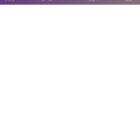
〒814-0122 福岡市城南区友泉亭1－46
SNS運用ポリシー
お電話でのお問い合わせ
092-711-0415
開園時間：9:00～17:00
休園日：月曜日
（当該日が休日の場合はその翌日）
©
2021 - 2026
友泉亭公園・安藤造園土木株式会社