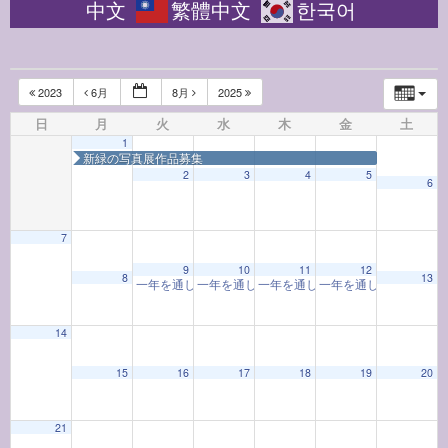
中文
繁體中文
한국어
2023
6月
8月
2025
日
月
火
水
木
金
土
1
新緑の写真展作品募集
2
3
4
5
6
7
12:00 AM
9
10
11
12
8
13
一年を通して学ぶ着物教室「着物と和の心」(202402-12
一年を通して学ぶ着物教室「着物と和の心」(202
一年を通して学ぶ着物教室「着物と和の
一年を通して学ぶお香
1:00 AM
14
15
16
17
18
19
20
2:00 AM
21
3:00 AM