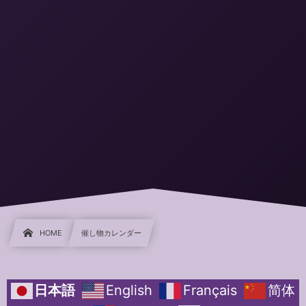
HOME
催し物カレンダー
日本語
English
Français
简体