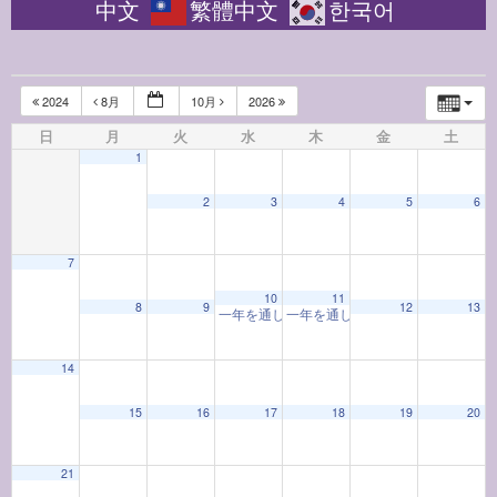
中文
繁體中文
한국어
2024
8月
10月
2026
日
月
火
水
木
金
土
1
2
3
4
5
6
7
12:00 AM
10
11
8
9
12
13
一年を通して学ぶ着物教室「着物と和の心」(202
一年を通して学ぶ着物教室「着物と和の
1:00 AM
14
15
16
17
18
19
20
2:00 AM
21
3:00 AM