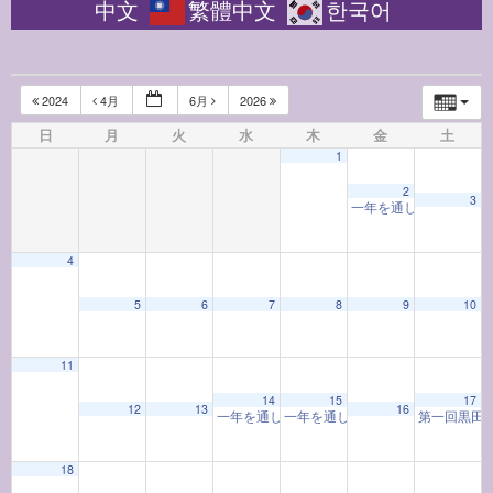
中文
繁體中文
한국어
2024
4月
6月
2026
日
月
火
水
木
金
土
1
2
3
一年を通して学ぶお香
4
12:00 AM
5
6
7
8
9
10
1:00 AM
11
14
15
17
12
13
16
一年を通して学ぶ着物教室「着物と和の心」(202
一年を通して学ぶ着物教室「着物と和の
第一回黒田
2:00 AM
18
3:00 AM