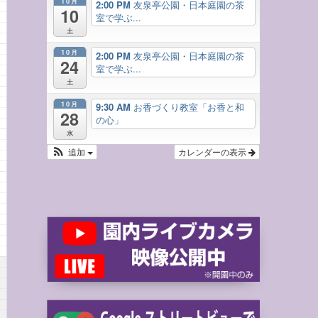
10月
2:00 PM
友泉亭公園・日本庭園の茶
10
室で学ぶ...
土
10月
2:00 PM
友泉亭公園・日本庭園の茶
24
室で学ぶ...
土
10月
9:30 AM
お香づくり教室「お香と和
28
の心」
水
追加
カレンダーの表示