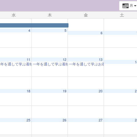
月
水
木
金
土
4
5
6
11
12
13
1
「着物と和の心」(202402-12回)
年を通して学ぶ着物教室「着物と和の心」(202402-12回)
一年を通して学ぶ着物教室「着物と和の心」(202402-12回)
一年を通して学ぶお香づくり教室「お香
10:00 AM
10:00 AM
10:
18
19
20
2
25
26
27
2