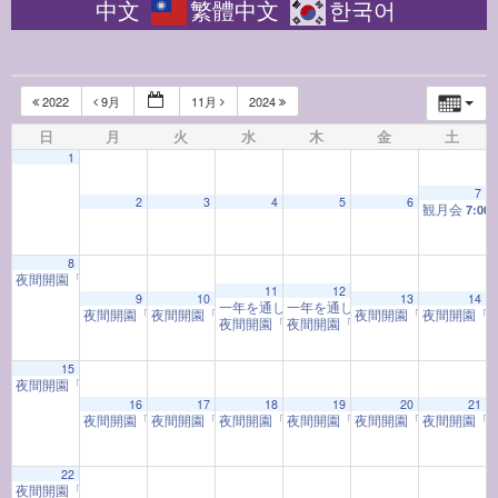
中文
繁體中文
한국어
2022
9月
11月
2024
日
月
火
水
木
金
土
1
7
2
3
4
5
6
観月会
7:00
8
夜間開園「もみじの宴」
6:00 PM
12:00 AM
11
12
9
10
13
14
一年を通して学ぶ着物教室「着物と和の心」
一年を通して学ぶ着物教室「着物
1
夜間開園「もみじの宴」
夜間開園「もみじの宴」
夜間開園「もみじの宴
夜間開園「
6:00 PM
6:00 PM
夜間開園「もみじの宴」
夜間開園「もみじの宴」
6:00 PM
6:00 PM
1:00 AM
15
夜間開園「もみじの宴」
6:00 PM
16
17
18
19
20
21
夜間開園「もみじの宴」
夜間開園「もみじの宴」
夜間開園「もみじの宴」
夜間開園「もみじの宴」
夜間開園「もみじの宴
夜間開園「
6:00 PM
6:00 PM
6:00 PM
6:00 PM
2:00 AM
22
夜間開園「もみじの宴」
3:00 AM
6:00 PM