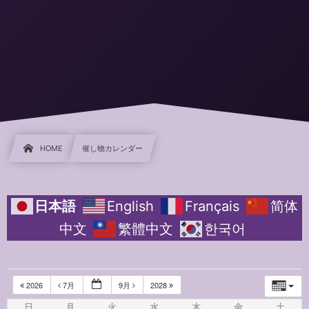
HOME
催し物カレンダー
日本語
English
Français
简体
中文
繁體中文
한국어
2026
7月
9月
2028
日
月
火
水
木
金
土