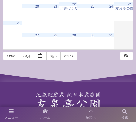
22
25
20
21
23
24
お香づくり教室「お香と和の心」
友泉亭公園
9:30 AM
26
27
28
29
30
31
2025
6月
8月
2027
〒814-0122 福岡市城南区友泉亭1－46
メニュー
ホーム
先頭へ
検索
SNS運用ポリシー