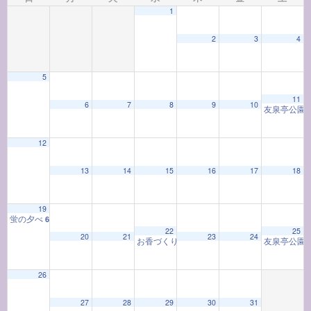
1
2
3
4
5
11
6
7
8
9
10
友泉亭公園
12
13
14
15
16
17
18
19
蛍の夕べ
6:00 PM
22
25
20
21
23
24
お香づくり教室「お香と和の心」
友泉亭公園
9:30 AM
26
27
28
29
30
31