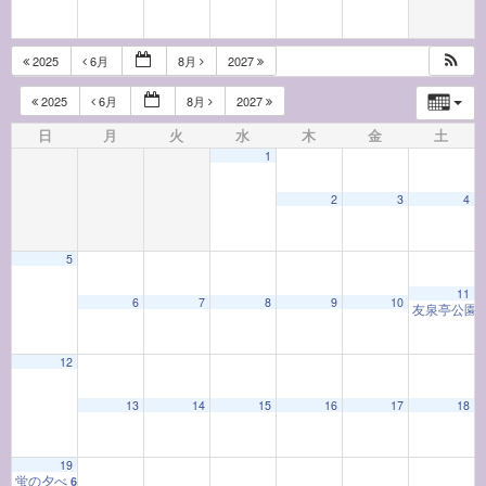
2025
6月
8月
2027
2025
6月
8月
2027
日
月
火
水
木
金
土
1
2
3
4
5
11
6
7
8
9
10
友泉亭公園
12
13
14
15
16
17
18
19
蛍の夕べ
6:00 PM