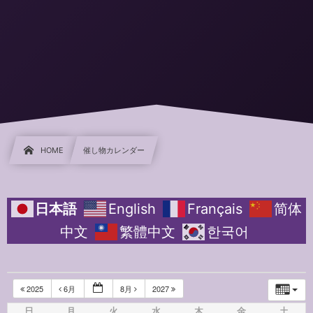
HOME
催し物カレンダー
日本語
English
Français
简体
中文
繁體中文
한국어
2025
6月
8月
2027
日
月
火
水
木
金
土