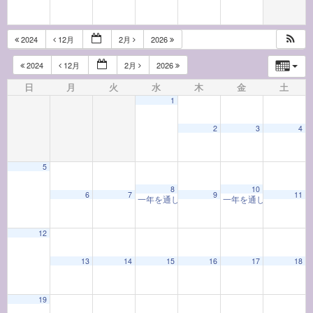
2024
12月
2月
2026
2024
12月
2月
2026
日
月
火
水
木
金
土
1
2
3
4
5
8
10
6
7
9
11
一年を通して学ぶ着物教室「着物と和の心」(202
一年を通して学ぶお香
12
13
14
15
16
17
18
19