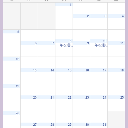
1
2
3
4
5
8
10
6
7
9
11
一年を通して学ぶ着物教室「着物と和の心」(202
一年を通して学ぶお香
12
13
14
15
16
17
18
19
20
21
22
23
24
25
26
27
28
29
30
31