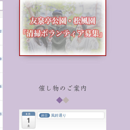
2
9
6
催し物のご案内
8月
3
風鈴通り
終日
1
土