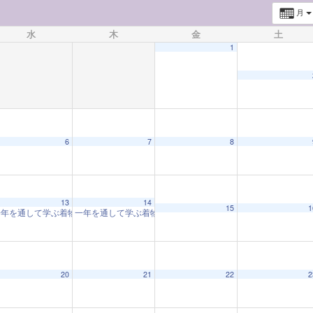
月
水
木
金
土
1
6
7
8
13
14
15
1
一年を通して学ぶ着物教室「着物と和の心」
一年を通して学ぶ着物教室「着物と和の心」
10:00 AM
10:00 AM
20
21
22
2