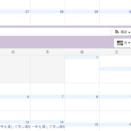
27
28
29
3
購読
月
水
木
金
土
1
6
7
8
13
14
15
1
一年を通して学ぶ着物教室「着物と和の心」
一年を通して学ぶ着物教室「着物と和の心」
10:00 AM
10:00 AM