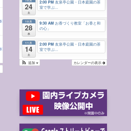
10月
2:00 PM
友泉亭公園・日本庭園の茶
24
室で学ぶ...
土
3
10月
9:30 AM
お香づくり教室「お香と和
28
の心」
水
11月
2:00 PM
友泉亭公園・日本庭園の茶
14
室で学ぶ...
0
土
追加
カレンダーの表示