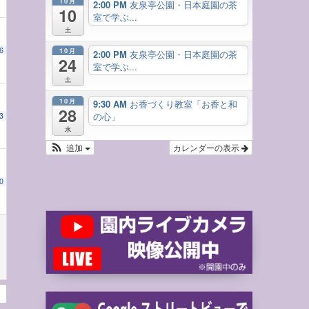
10月
2:00 PM
友泉亭公園・日本庭園の茶
10
室で学ぶ...
土
6
10月
2:00 PM
友泉亭公園・日本庭園の茶
24
室で学ぶ...
土
10月
9:30 AM
お香づくり教室「お香と和
28
の心」
3
水
追加
カレンダーの表示
0