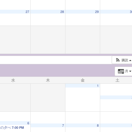
27
28
29
3
購読
月
水
木
金
土
1
6
7
8
蛍の夕べ
7:00 PM