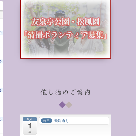
2
9
6
催し物のご案内
8月
3
風鈴通り
終日
1
土