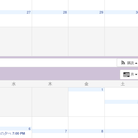
27
28
29
3
購読
月
水
木
金
土
1
6
7
8
蛍の夕べ
7:00 PM