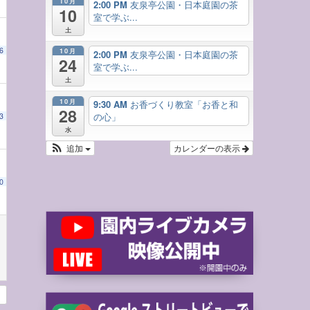
10月
2:00 PM
友泉亭公園・日本庭園の茶
10
室で学ぶ...
土
6
10月
2:00 PM
友泉亭公園・日本庭園の茶
24
室で学ぶ...
土
10月
9:30 AM
お香づくり教室「お香と和
28
の心」
3
水
追加
カレンダーの表示
0