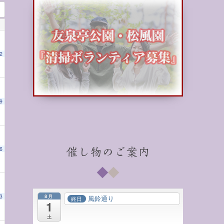
2
9
6
催し物のご案内
8月
3
風鈴通り
終日
1
土