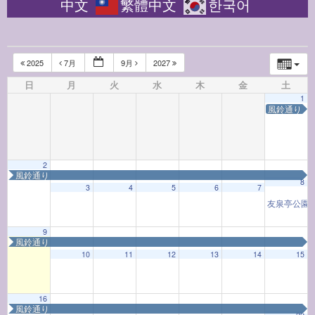
中文
繁體中文
한국어
2025
7月
9月
2027
日
月
火
水
木
金
土
1
風鈴通り
2
風鈴通り
8
3
4
5
6
7
友泉亭公園
9
風鈴通り
10
11
12
13
14
15
16
風鈴通り