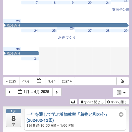
22
17
18
19
20
21
友泉亭公園
23
風鈴通り
26
24
25
27
28
29
お香づくり教室「お香と和の心」
9:30 AM
30
風鈴通り
31
2025
7月
9月
2027
1月 – 4月 2025
すべて閉じる
すべて開く
1月
一年を通して学ぶ着物教室「着物と和の心」
8
(202402-12回)
水
1月 8 @ 10:00 AM – 1:00 PM