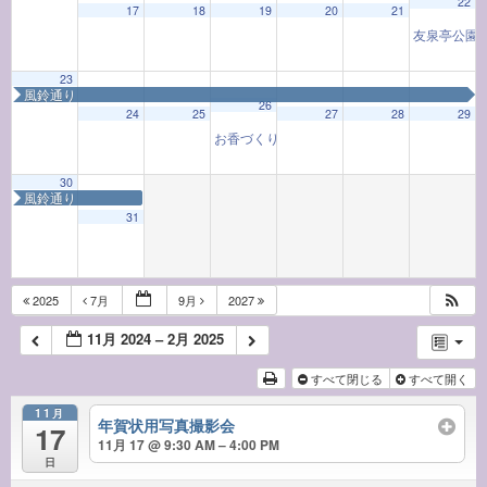
22
17
18
19
20
21
友泉亭公園
23
風鈴通り
26
24
25
27
28
29
お香づくり教室「お香と和の心」
9:30 AM
30
風鈴通り
31
2025
7月
9月
2027
11月 2024 – 2月 2025
すべて閉じる
すべて開く
11月
年賀状用写真撮影会
17
11月 17 @ 9:30 AM – 4:00 PM
日