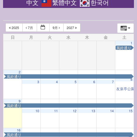
中文
繁體中文
한국어
2025
7月
9月
2027
日
月
火
水
木
金
土
1
風鈴通り
2
風鈴通り
8
3
4
5
6
7
友泉亭公園
9
風鈴通り
10
11
12
13
14
15
16
風鈴通り