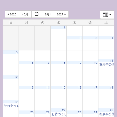
2025
6月
8月
2027
日
月
火
水
木
金
土
1
2
3
4
5
11
6
7
8
9
10
友泉亭公園
12
13
14
15
16
17
18
19
蛍の夕べ
6:00 PM
22
25
20
21
23
24
お香づくり教室「お香と和の心」
友泉亭公園
9:30 AM