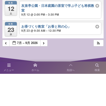
9月
友泉亭公園・日本庭園の茶室で学ぶ子ども将棋教
12
室
土
9月 12 @ 2:00 PM – 3:30 PM
9月
お香づくり教室「お香と和の心」
23
9月 23 @ 9:30 AM – 12:30 PM
水
7月 – 9月 2026
メニュー
ホーム
先頭へ
検索
〒814-0122 福岡市城南区友泉亭1－46
SNS運用ポリシー