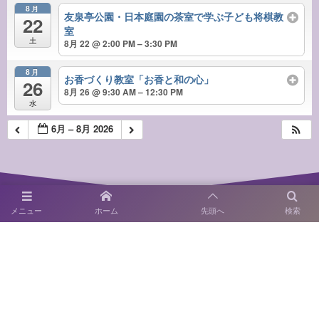
8月
友泉亭公園・日本庭園の茶室で学ぶ子ども将棋教
22
室
土
8月 22 @ 2:00 PM – 3:30 PM
8月
お香づくり教室「お香と和の心」
26
8月 26 @ 9:30 AM – 12:30 PM
水
6月 – 8月 2026
メニュー
ホーム
先頭へ
検索
〒814-0122 福岡市城南区友泉亭1－46
SNS運用ポリシー