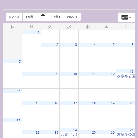
2025
5月
7月
2027
日
月
火
水
木
金
土
1
2
3
4
5
6
7
13
8
9
10
11
12
友泉亭公園
14
15
16
17
18
19
20
21
24
27
22
23
25
26
お香づくり教室「お香と和の心」
友泉亭公園
9:30 AM