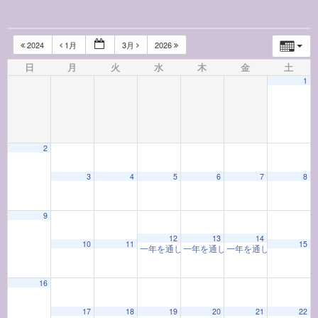
2024
1月
3月
2026
日
月
火
水
木
金
土
1
2
3
4
5
6
7
8
9
12
13
14
10
11
15
一年を通して学ぶ着物教室「着物と和の心」(202
一年を通して学ぶ着物教室「着物と和の
一年を通して学ぶお香
16
17
18
19
20
21
22