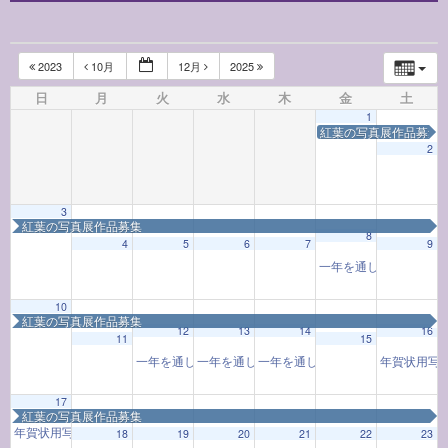
2023
10月
12月
2025
日
月
火
水
木
金
土
1
紅葉の写真展作品募集
2
3
紅葉の写真展作品募集
8
4
5
6
7
9
一年を通して学ぶお香
10
紅葉の写真展作品募集
12
13
14
16
11
15
一年を通して学ぶ着物教室「着物と和の心」(202402-12
一年を通して学ぶ着物教室「着物と和の心」(202
一年を通して学ぶ着物教室「着物と和の
年賀状用写
17
紅葉の写真展作品募集
年賀状用写真撮影会
9:30 AM
18
19
20
21
22
23