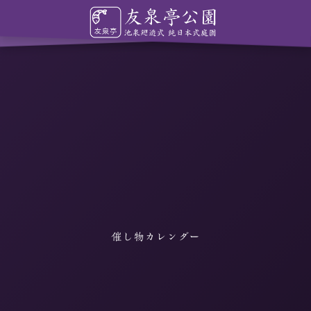
催し物カレンダー