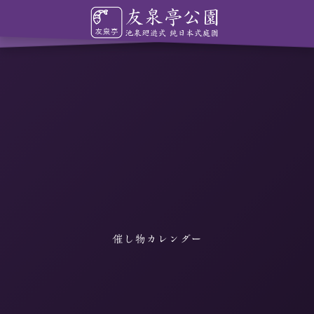
催し物カレンダー