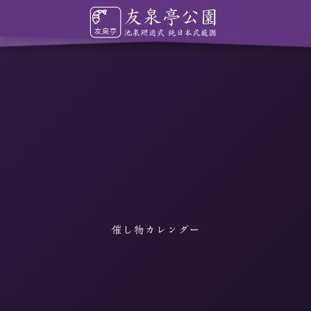
催し物カレンダー