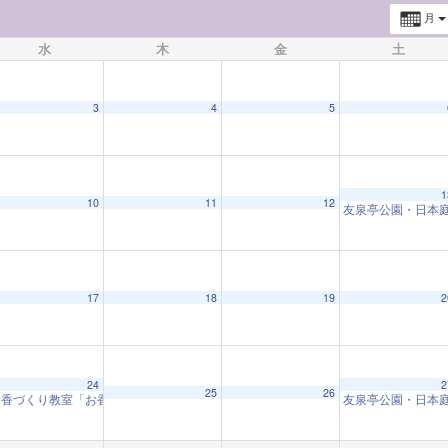
月
水
木
金
土
3
4
5
1
10
11
12
友泉亭公園・日本
17
18
19
2
24
2
25
26
お香づくり教室「お香と和の心」
友泉亭公園・日本
9:30 AM