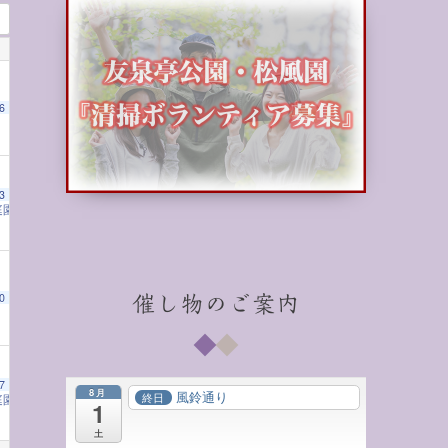
6
3
庭園の茶室で学ぶ子ども将棋教室
2:00 PM
0
催し物のご案内
7
8月
風鈴通り
終日
庭園の茶室で学ぶ子ども将棋教室
2:00 PM
1
土