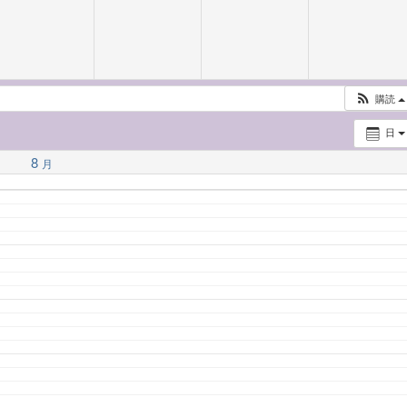
購読
日
8
月