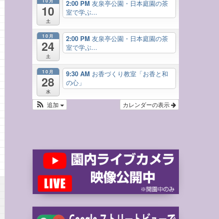
10月
2:00 PM
友泉亭公園・日本庭園の茶
10
室で学ぶ...
土
10月
2:00 PM
友泉亭公園・日本庭園の茶
24
室で学ぶ...
土
10月
9:30 AM
お香づくり教室「お香と和
28
の心」
水
追加
カレンダーの表示