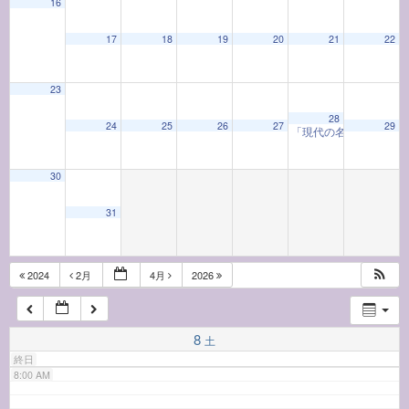
16
17
18
19
20
21
22
2:00 AM
23
3:00 AM
28
24
25
26
27
29
「現代の名工」による
4:00 AM
30
5:00 AM
31
6:00 AM
2024
2月
4月
2026
7:00 AM
8
土
終日
8:00 AM