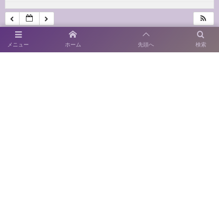
メニュー
ホーム
先頭へ
検索
〒814-0122 福岡市城南区友泉亭1－46
SNS運用ポリシー
お電話でのお問い合わせ
092-711-0415
開園時間：9:00～17:00
休園日：月曜日
（当該日が休日の場合はその翌日）