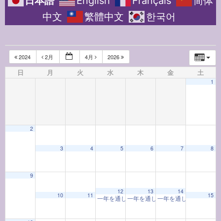
日本語
English
Français
简体
中文
繁體中文
한국어
2024
2月
4月
2026
日
月
火
水
木
金
土
1
2
3
4
5
6
7
8
9
12:00 AM
12
13
14
10
11
15
一年を通して学ぶ着物教室「着物と和の心」(202
一年を通して学ぶ着物教室「着物と和の
一年を通して学ぶお香
1:00 AM