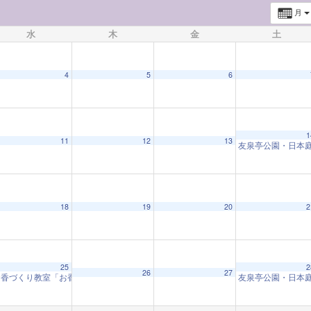
月
水
木
金
土
4
5
6
1
11
12
13
友泉亭公園・日本
18
19
20
2
25
2
26
27
お香づくり教室「お香と和の心」
友泉亭公園・日本
9:30 AM