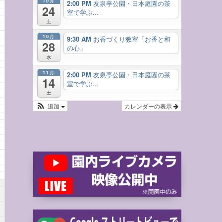
10月
2:00 PM
友泉亭公園・日本庭園の茶
24
室で学ぶ...
土
10月
9:30 AM
お香づくり教室「お香と和
28
の心」
水
11月
2:00 PM
友泉亭公園・日本庭園の茶
14
室で学ぶ...
土
追加
カレンダーの表示