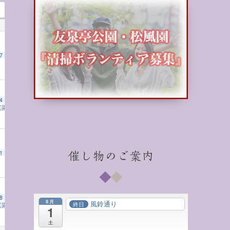
7
4
庭園の茶室で学ぶ子ども将棋教室
2:00 PM
1
催し物のご案内
8
8月
風鈴通り
終日
庭園の茶室で学ぶ子ども将棋教室
2:00 PM
1
土