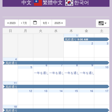
中文
繁體中文
한국어
2023
7月
9月
2025
日
月
火
水
木
金
土
1
風鈴通り
9:00 AM
2
3
4
風鈴通り
◤
12:00 AM
風鈴通り
6
7
8
9
5
10
一年を通して学ぶ着物教室「着物と和の心」(202402-12
一年を通して学ぶ着物教室「着物と和の心」(202
一年を通して学ぶ着物教室「着物と和の
一年を通して学ぶお香
1:00 AM
11
風鈴通り
12
13
14
15
16
17
2:00 AM
18
3:00 AM
風鈴通り