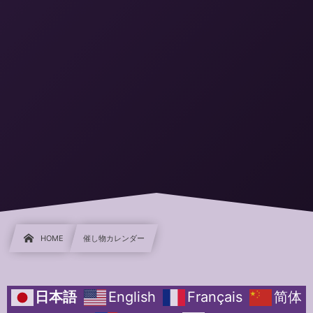
HOME
催し物カレンダー
日本語
English
Français
简体