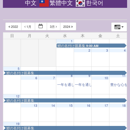
中文
繁體中文
한국어
2022
1月
3月
2024
日
月
火
水
木
金
土
1
鯉の名付け親募集
9:00 AM
2
3
4
5
鯉の名付け親募集
◤
12:00 AM
鯉の名付け親募集
8
9
11
6
7
10
一年を通して学ぶ着物教室「着物と和の心」
一年を通して学ぶ着物教室「着物
豊かな心をは
1
1:00 AM
12
鯉の名付け親募集
13
14
15
16
17
18
2:00 AM
19
3:00 AM
鯉の名付け親募集