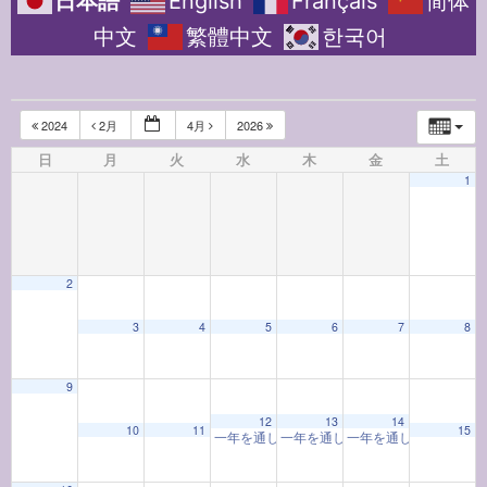
日本語
English
Français
简体
中文
繁體中文
한국어
2024
2月
4月
2026
日
月
火
水
木
金
土
1
2
3
4
5
6
7
8
9
12:00 AM
12
13
14
10
11
15
一年を通して学ぶ着物教室「着物と和の心」(202
一年を通して学ぶ着物教室「着物と和の
一年を通して学ぶお香
1:00 AM