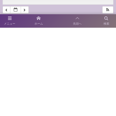
メニュー
ホーム
先頭へ
検索
〒814-0122 福岡市城南区友泉亭1－46
SNS運用ポリシー
お電話でのお問い合わせ
092-711-0415
開園時間：9:00～17:00
休園日：月曜日
（当該日が休日の場合はその翌日）