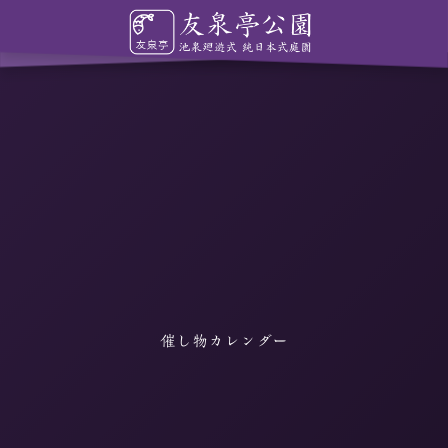
催し物カレンダー