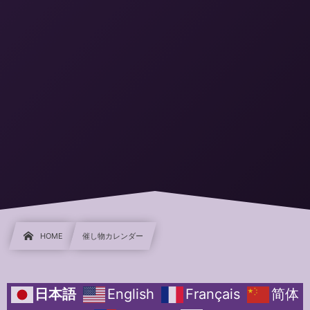
HOME
催し物カレンダー
日本語
English
Français
简体