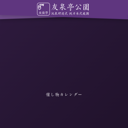
催し物カレンダー