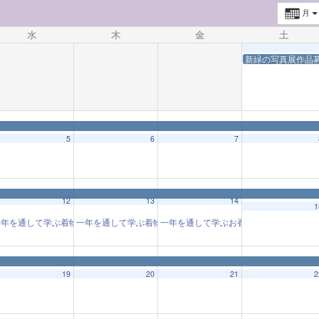
月
水
木
金
土
新緑の写真展作品
5
6
7
12
13
14
1
「着物と和の心」(202402-12回)
年を通して学ぶ着物教室「着物と和の心」(202402-12回)
一年を通して学ぶ着物教室「着物と和の心」(202402-12回)
一年を通して学ぶお香づくり教室「お香
10:00 AM
10:00 AM
10:
19
20
21
2