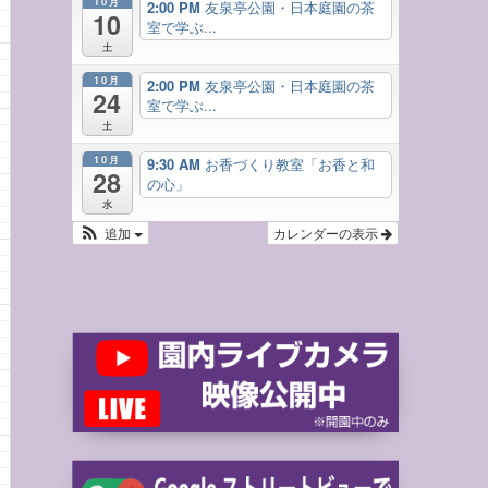
10月
2:00 PM
友泉亭公園・日本庭園の茶
10
室で学ぶ...
土
10月
2:00 PM
友泉亭公園・日本庭園の茶
24
室で学ぶ...
土
10月
9:30 AM
お香づくり教室「お香と和
28
の心」
水
追加
カレンダーの表示