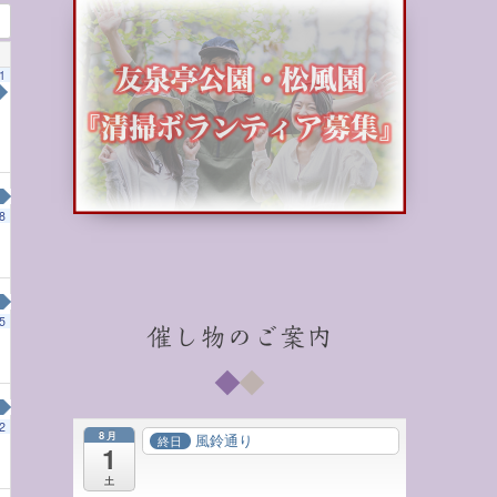
1
募集
8
5
催し物のご案内
と和の心」
00 AM
1:00 PM
2
8月
風鈴通り
終日
1
土