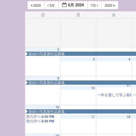
6月 2024
2023
5月
7月
2025
日
月
火
2
新緑の写真展作品募集
3
4
9
新緑の写真展作品募集
11
12:00 AM
10
一年を通して学ぶ着物教室
一
1:00 AM
16
新緑の写真展作品募集
蛍の夕べ
6:00 PM
17
18
蛍の夕べ
6:00 PM
2:00 AM
23