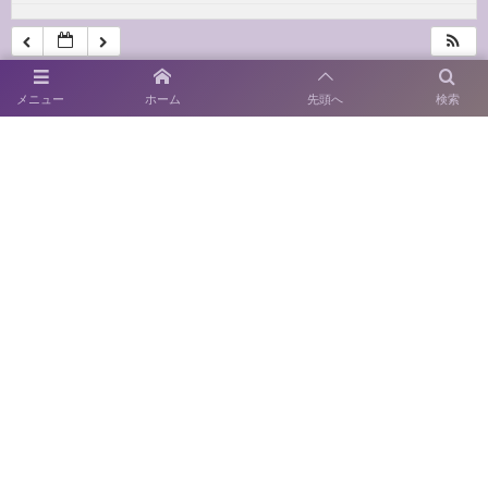
メニュー
ホーム
先頭へ
検索
〒814-0122 福岡市城南区友泉亭1－46
SNS運用ポリシー
お電話でのお問い合わせ
092-711-0415
開園時間：9:00～17:00
休園日：月曜日
（当該日が休日の場合はその翌日）