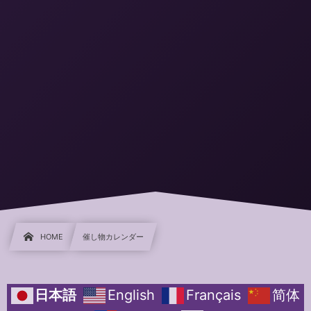
HOME
催し物カレンダー
日本語
English
Français
简体