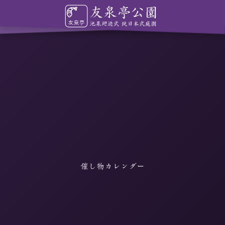
催し物カレンダー