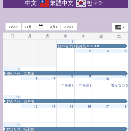
中文
繁體中文
한국어
2022
1月
3月
2024
日
月
火
水
木
金
土
1
鯉の名付け親募集
9:00 AM
2
3
4
5
鯉の名付け親募集
◤
12:00 AM
鯉の名付け親募集
8
9
11
6
7
10
一年を通して学ぶ着物教室「着物と和の心」
一年を通して学ぶ着物教室「着物
豊かな心をは
1
1:00 AM
12
鯉の名付け親募集
13
14
15
16
17
18
2:00 AM
19
3:00 AM
鯉の名付け親募集