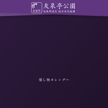
催し物カレンダー