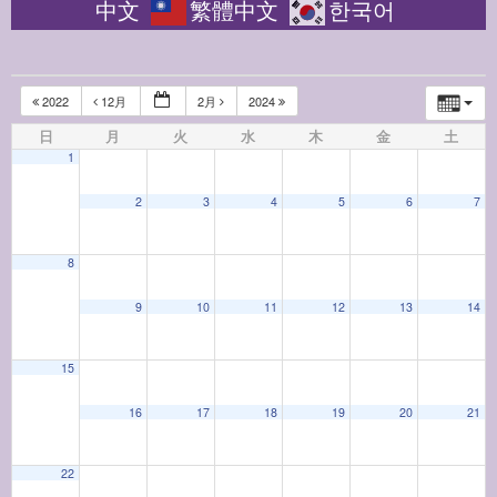
中文
繁體中文
한국어
2022
12月
2月
2024
日
月
火
水
木
金
土
1
2
3
4
5
6
7
8
12:00 AM
9
10
11
12
13
14
1:00 AM
15
16
17
18
19
20
21
2:00 AM
22
3:00 AM