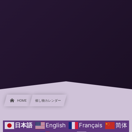
HOME
催し物カレンダー
日本語
English
Français
简体