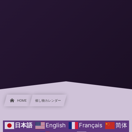
HOME
催し物カレンダー
日本語
English
Français
简体