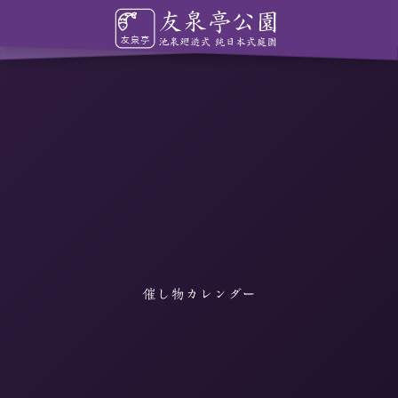
催し物カレンダー