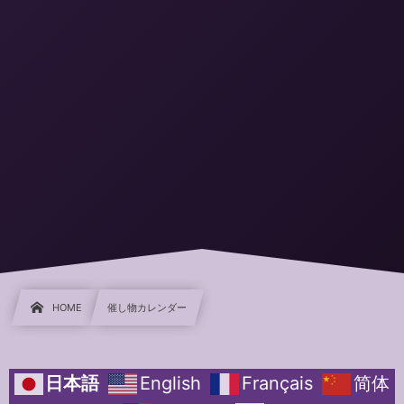
HOME
催し物カレンダー
日本語
English
Français
简体