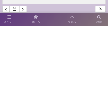
メニュー
ホーム
先頭へ
検索
〒814-0122 福岡市城南区友泉亭1－46
SNS運用ポリシー
お電話でのお問い合わせ
092-711-0415
開園時間：9:00～17:00
休園日：月曜日
（当該日が休日の場合はその翌日）