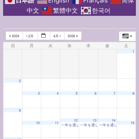
日本語
English
Français
简体
中文
繁體中文
한국어
2024
2月
4月
2026
日
月
火
水
木
金
土
1
2
3
4
5
6
7
8
9
12:00 AM
12
13
14
10
11
15
一年を通して学ぶ着物教室「着物と和の心」(202
一年を通して学ぶ着物教室「着物と和の
一年を通して学ぶお香
1:00 AM