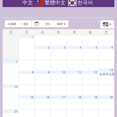
中文
繁體中文
한국어
2025
5月
7月
2027
日
月
火
水
木
金
土
1
2
3
4
5
6
7
12:00 AM
13
8
9
10
11
12
友泉亭公園
1:00 AM
14
15
16
17
18
19
20
2:00 AM
21
3:00 AM