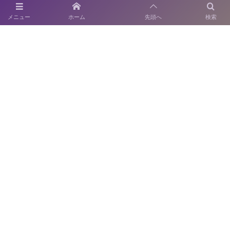
メニュー
ホーム
先頭へ
検索
〒814-0122 福岡市城南区友泉亭1－46
SNS運用ポリシー
お電話でのお問い合わせ
092-711-0415
開園時間：9:00～17:00
休園日：月曜日
（当該日が休日の場合はその翌日）
©
2021 - 2026
友泉亭公園・安藤造園土木株式会社