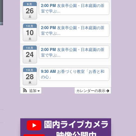
9月
2:00 PM
友泉亭公園・日本庭園の茶
26
室で学ぶ...
土
10月
2:00 PM
友泉亭公園・日本庭園の茶
10
室で学ぶ...
土
10月
2:00 PM
友泉亭公園・日本庭園の茶
24
室で学ぶ...
土
10月
9:30 AM
お香づくり教室「お香と和
28
の心」
水
追加
カレンダーの表示